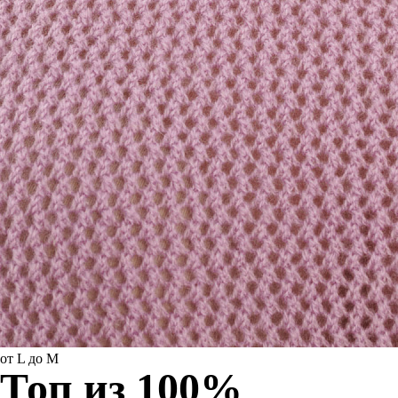
от L до M
Топ из 100%