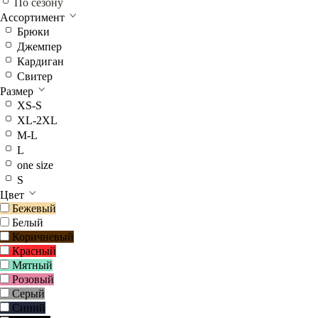
По сезону
Ассортимент
Брюки
Джемпер
Кардиган
Свитер
Размер
XS-S
XL-2XL
M-L
L
one size
S
Цвет
Бежевый
Белый
Коричневый
Красный
Мятный
Розовый
Серый
Синий