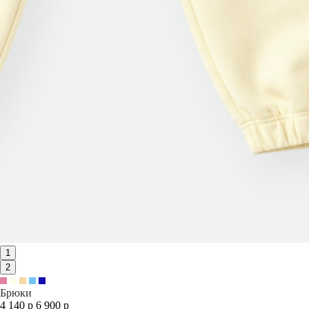
1
2
Брюки
4 140 р
6 900 р