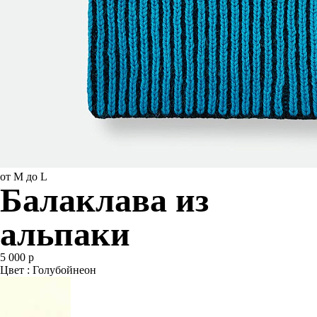
от M до L
Балаклава из
альпаки
5 000 р
Цвет : Голубойнеон