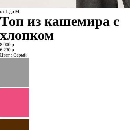
от L до M
Топ из кашемира с
хлопком
8 900 р
6 230 р
Цвет : Серый