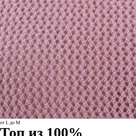
от L до M
Топ из 100%