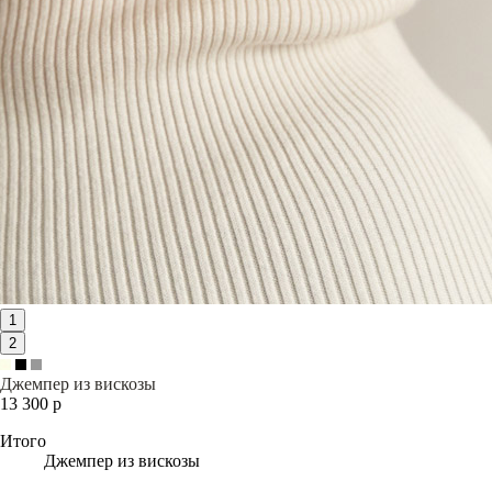
1
2
Джемпер из вискозы
13 300 р
Итого
Джемпер из вискозы