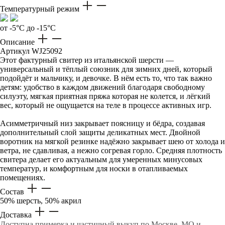
Температурный режим
от -5°C до -15°C
Описание
Артикул
WJ25092
Этот фактурный свитер из итальянской шерсти —
универсальный и тёплый союзник для зимних дней, который
подойдёт и мальчику, и девочке. В нём есть то, что так важно
детям: удобство в каждом движений благодаря свободному
силуэту, мягкая приятная пряжа которая не колется, и лёгкий
вес, который не ощущается на теле в процессе активных игр.
Асимметричный низ закрывает поясницу и бёдра, создавая
дополнительный слой защиты деликатных мест. Двойной
воротник на мягкой резинке надёжно закрывает шею от холода и
ветра, не сдавливая, а нежно согревая горло. Средняя плотность
свитера делает его актуальным для умеренных минусовых
температур, и комфортным для носки в отапливаемых
помещениях.
Состав
50% шерсть, 50% акрил
Доставка
Доступна примерка и частичный выкуп по Москве, МО и