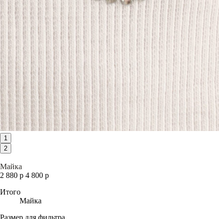
1
2
Майка
2 880 р
4 800 р
Итого
Майка
Размер для фильтра