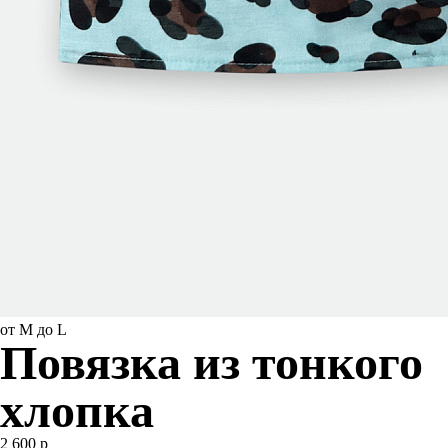
от M до L
Повязка из тонкого
хлопка
2 600 р